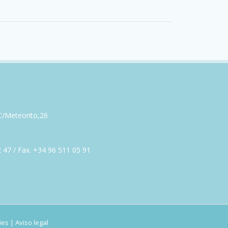
 C/Meteorito,26
)
 47 / Fax. +34 96 511 05 91
ies
|
Aviso legal