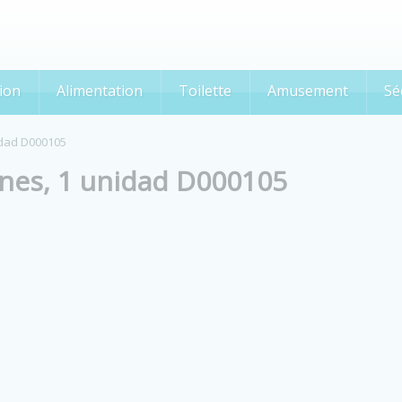
ion
Alimentation
Toilette
Amusement
Sé
idad D000105
ones, 1 unidad D000105