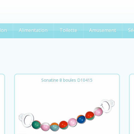
ion
Alimentation
Toilette
Amusement
Sé
Sonatine 8 boules D10415