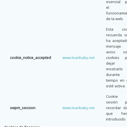
esencial p
el
funcionami
de la web.
Esta coo
recuerda s
ha aceptad
mensaje
aviso so
cookie_notice_accepted
www.loanbaby.net
cookies p
dejar 
mostrarlo
durante
tiempo en 
esté activa.
Cookie
sesión p
swpm_session
www.loanbaby.net
recordar d
que he
introducido