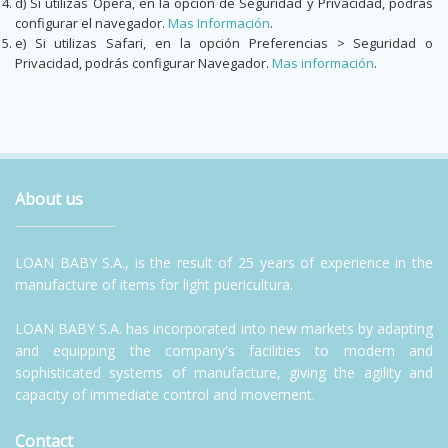
d) Si utilizas Opera, en la opción de Seguridad y Privacidad, podrás
configurar el navegador.
Mas Información
.
e) Si utilizas Safari, en la opción Preferencias > Seguridad o
Privacidad, podrás configurar Navegador.
Mas información
.
About us
LOAN BABY S.A., is the result of 25 years of experience in the
manufacture of items for light puericultura.
LOAN BABY S.A. has incorporated into new markets by adapting
and equipping the company's facilities to modern and
sophisticated systems of manufacture, giving the agility and
capacity of immediate control and movement.
Contact