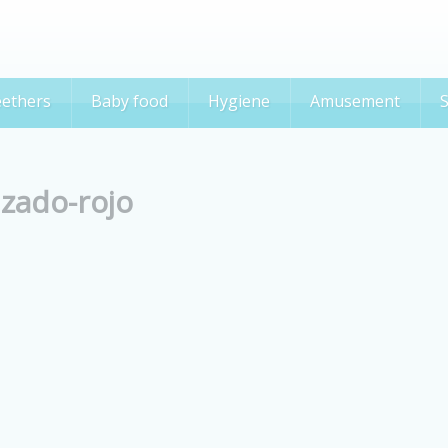
ethers
Baby food
Hygiene
Amusement
S
zado-rojo