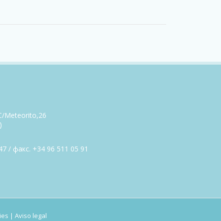
 C/Meteorito,26
)
7 / факс. +34 96 511 05 91
ies
|
Aviso legal