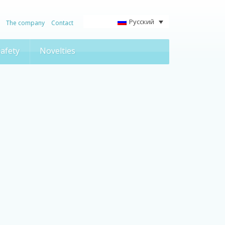
Русский
The company
Contact
afety
Novelties