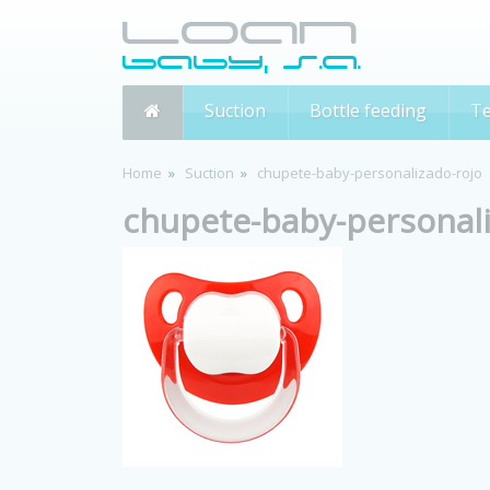
Suction
Bottle feeding
Te
Home
Suction
chupete-baby-personalizado-rojo
chupete-baby-personali