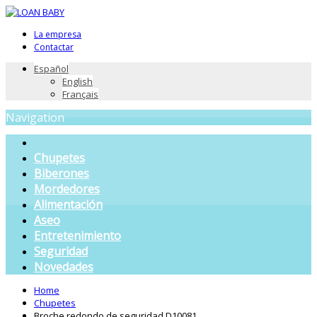
La empresa
Contactar
Español
English
Français
Navigation
Chupetes
Biberones
Mordedores
Alimentación
Aseo
Entretenimiento
Seguridad
Novedades
Home
Chupetes
Broche redondo de seguridad D10081