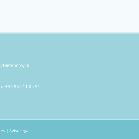
 C/Meteorito,26
ax. +34 96 511 05 91
ies
|
Aviso legal