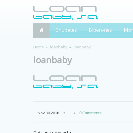
Chupetes
Biberones
Mor
Home
loanbaby
loanbaby
loanbaby
Nov
30
2016
0 Comments
Deja una respuesta