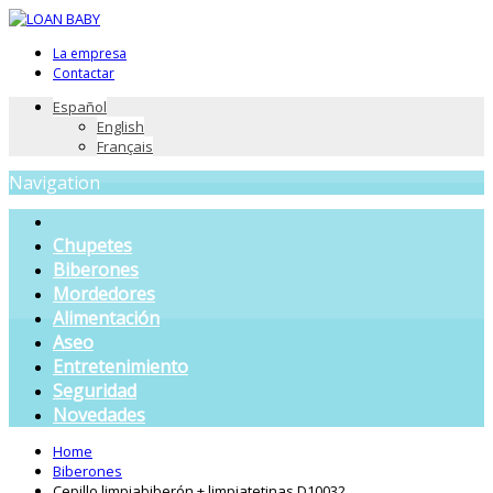
La empresa
Contactar
Español
English
Français
Navigation
Chupetes
Biberones
Mordedores
Alimentación
Aseo
Entretenimiento
Seguridad
Novedades
Home
Biberones
Cepillo limpiabiberón + limpiatetinas D10032