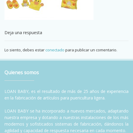
Deja una respuesta
Lo siento, debes estar
conectado
para publicar un comentario.
Quienes somos
LOAN BABY, es el resultado de más de 25 años de experiencia
en la fabricación de artículos para puericultura ligera.
LOAN BABY se ha incorporado a nuevos mercados, adaptando
nuestra empresa y dotando a nuestras instalaciones de los más
modernos y sofisticados sistemas de fabricación, dándonos la
agilidad y capacidad de respuesta necesaria en cada momento.