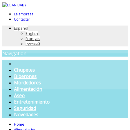
La empresa
Contactar
Español
English
Français
Русский
Navigation
Chupetes
Biberones
Mordedores
Alimentación
Aseo
Entretenimiento
Seguridad
Novedades
Home
Alimentación