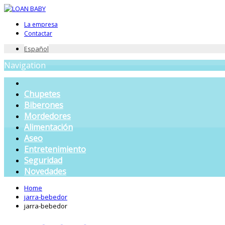
La empresa
Contactar
Español
Navigation
Chupetes
Biberones
Mordedores
Alimentación
Aseo
Entretenimiento
Seguridad
Novedades
Home
jarra-bebedor
jarra-bebedor